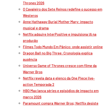
Thrones 2026
O Cavaleiro dos Sete Reinos redefine o sucesso em
Westeros
Anne Hathaway Burial Mother Mary: impacto
musical e drama
Netflix adquire InterPositive e impulsiona IA na
produção
Filmes Todo Mundo Em Pânico: onde assistir online
Dragon Ball no Big Three: Cronologia explica
ausência
Universo Game of Thrones cresce com filme da
Warner Bros
Netflix revela data e elenco da One Piece live-
action Temporada 2
HBO Max lança séries e episódios de impacto em
março 2026
Paramount compra Warner Bros; Netflix desiste