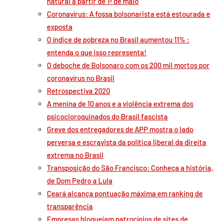
natural a partir de 1º de maio
Coronavírus: A fossa bolsonarista está estourada e
exposta
O índice de pobreza no Brasil aumentou 11% :
entenda o que isso representa!
O deboche de Bolsonaro com os 200 mil mortos por
coronavírus no Brasil
Retrospectiva 2020
A menina de 10 anos e a violência extrema dos
psicocloroquinados do Brasil fascista
Greve dos entregadores de APP mostra o lado
perversa e escravista da política liberal da direita
extrema no Brasil
Transposição do São Francisco: Conheça a história,
de Dom Pedro a Lula
Ceará alcança pontuação máxima em ranking de
transparência
Empresas bloqueiam patrocínios de sites de