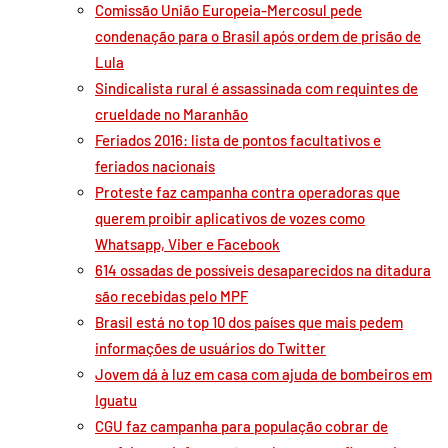
Comissão União Europeia-Mercosul pede
condenação para o Brasil após ordem de prisão de
Lula
Sindicalista rural é assassinada com requintes de
crueldade no Maranhão
Feriados 2016: lista de pontos facultativos e
feriados nacionais
Proteste faz campanha contra operadoras que
querem proibir aplicativos de vozes como
Whatsapp, Viber e Facebook
614 ossadas de possíveis desaparecidos na ditadura
são recebidas pelo MPF
Brasil está no top 10 dos países que mais pedem
informações de usuários do Twitter
Jovem dá à luz em casa com ajuda de bombeiros em
Iguatu
CGU faz campanha para população cobrar de