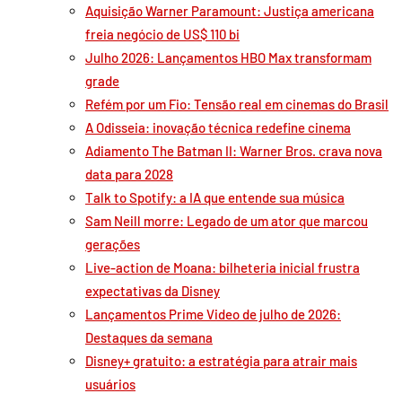
Aquisição Warner Paramount: Justiça americana
freia negócio de US$ 110 bi
Julho 2026: Lançamentos HBO Max transformam
grade
Refém por um Fio: Tensão real em cinemas do Brasil
A Odisseia: inovação técnica redefine cinema
Adiamento The Batman II: Warner Bros. crava nova
data para 2028
Talk to Spotify: a IA que entende sua música
Sam Neill morre: Legado de um ator que marcou
gerações
Live-action de Moana: bilheteria inicial frustra
expectativas da Disney
Lançamentos Prime Video de julho de 2026:
Destaques da semana
Disney+ gratuito: a estratégia para atrair mais
usuários