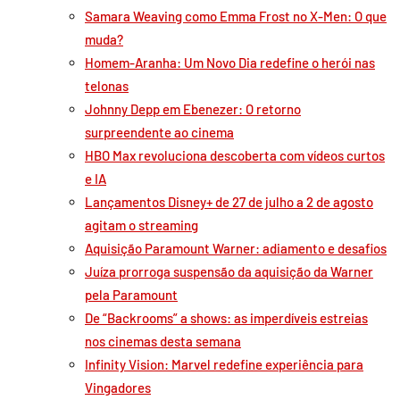
Samara Weaving como Emma Frost no X-Men: O que
muda?
Homem-Aranha: Um Novo Dia redefine o herói nas
telonas
Johnny Depp em Ebenezer: O retorno
surpreendente ao cinema
HBO Max revoluciona descoberta com vídeos curtos
e IA
Lançamentos Disney+ de 27 de julho a 2 de agosto
agitam o streaming
Aquisição Paramount Warner: adiamento e desafios
Juíza prorroga suspensão da aquisição da Warner
pela Paramount
De “Backrooms” a shows: as imperdíveis estreias
nos cinemas desta semana
Infinity Vision: Marvel redefine experiência para
Vingadores