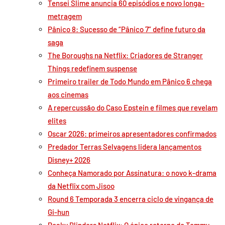
Tensei Slime anuncia 60 episódios e novo longa-
metragem
Pânico 8: Sucesso de “Pânico 7” define futuro da
saga
The Boroughs na Netflix: Criadores de Stranger
Things redefinem suspense
Primeiro trailer de Todo Mundo em Pânico 6 chega
aos cinemas
A repercussão do Caso Epstein e filmes que revelam
elites
Oscar 2026: primeiros apresentadores confirmados
Predador Terras Selvagens lidera lançamentos
Disney+ 2026
Conheça Namorado por Assinatura: o novo k-drama
da Netflix com Jisoo
Round 6 Temporada 3 encerra ciclo de vingança de
Gi-hun
Peaky Blinders Netflix: O épico retorno de Tommy