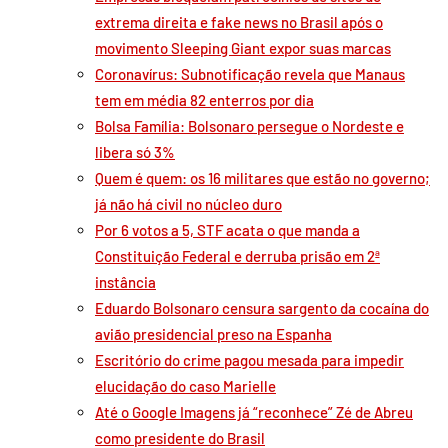
extrema direita e fake news no Brasil após o
movimento Sleeping Giant expor suas marcas
Coronavírus: Subnotificação revela que Manaus
tem em média 82 enterros por dia
Bolsa Família: Bolsonaro persegue o Nordeste e
libera só 3%
Quem é quem: os 16 militares que estão no governo;
já não há civil no núcleo duro
Por 6 votos a 5, STF acata o que manda a
Constituição Federal e derruba prisão em 2ª
instância
Eduardo Bolsonaro censura sargento da cocaína do
avião presidencial preso na Espanha
Escritório do crime pagou mesada para impedir
elucidação do caso Marielle
Até o Google Imagens já “reconhece” Zé de Abreu
como presidente do Brasil