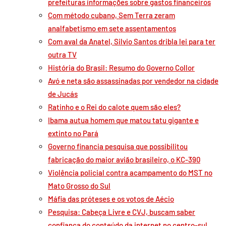
prefeituras informações sobre gastos financeiros
Com método cubano, Sem Terra zeram
analfabetismo em sete assentamentos
Com aval da Anatel, Silvio Santos dribla lei para ter
outra TV
História do Brasil: Resumo do Governo Collor
Avó e neta são assassinadas por vendedor na cidade
de Jucás
Ratinho e o Rei do calote quem são eles?
Ibama autua homem que matou tatu gigante e
extinto no Pará
Governo financia pesquisa que possibilitou
fabricação do maior avião brasileiro, o KC-390
Violência policial contra acampamento do MST no
Mato Grosso do Sul
Máfia das próteses e os votos de Aécio
Pesquisa: Cabeça Livre e CVJ, buscam saber
confiança do conteúdo da internet no centro-sul