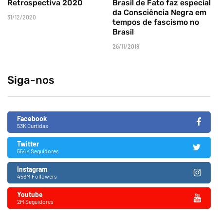
Retrospectiva 2020
Brasil de Fato faz especial
da Consciência Negra em
31/12/2020
tempos de fascismo no
Brasil
26/11/2019
Siga-nos
Facebook
53K Curtidas
Twitter
554K Seguidores
Instagram
456M Followers
Youtube
2M Seguidores