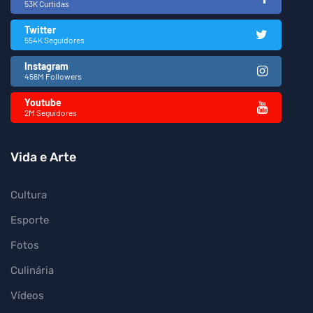
53K Curtidas
Twitter
554K Seguidores
Instagram
456M Followers
Youtube
2M Seguidores
Vida e Arte
Cultura
Esporte
Fotos
Culinária
Vídeos