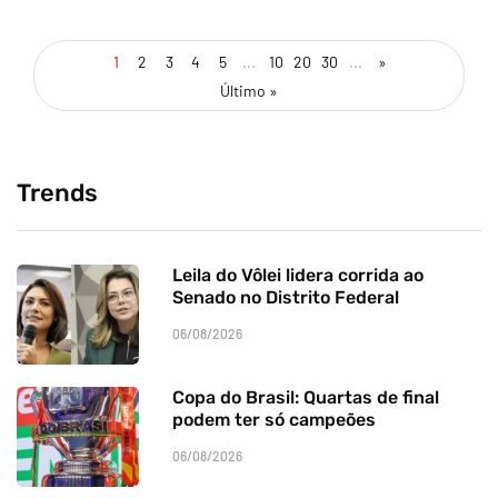
1
2
3
4
5
...
10
20
30
...
»
Último »
Trends
Leila do Vôlei lidera corrida ao
Senado no Distrito Federal
06/08/2026
Copa do Brasil: Quartas de final
podem ter só campeões
06/08/2026