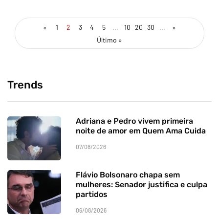
«
1
2
3
4
5
...
10
20
30
...
»
Último »
Trends
Adriana e Pedro vivem primeira
noite de amor em Quem Ama Cuida
07/08/2026
Flávio Bolsonaro chapa sem
mulheres: Senador justifica e culpa
partidos
06/08/2026