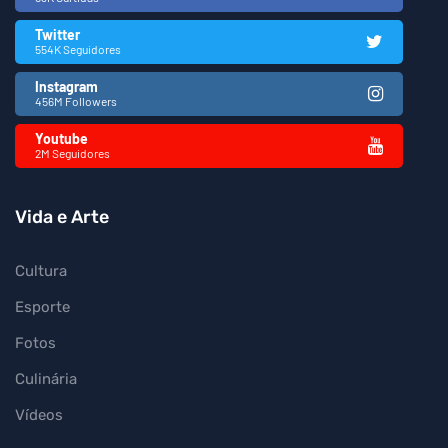
Twitter
554K Seguidores
Instagram
456M Followers
Youtube
2M Seguidores
Vida e Arte
Cultura
Esporte
Fotos
Culinária
Vídeos