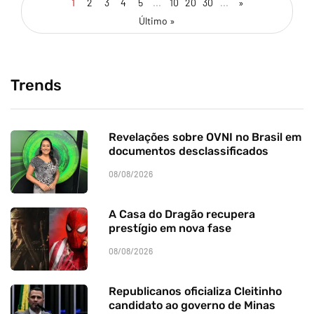
1
2
3
4
5
...
10
20
30
...
»
Último »
Trends
Revelações sobre OVNI no Brasil em
documentos desclassificados
08/08/2026
A Casa do Dragão recupera
prestígio em nova fase
08/08/2026
Republicanos oficializa Cleitinho
candidato ao governo de Minas