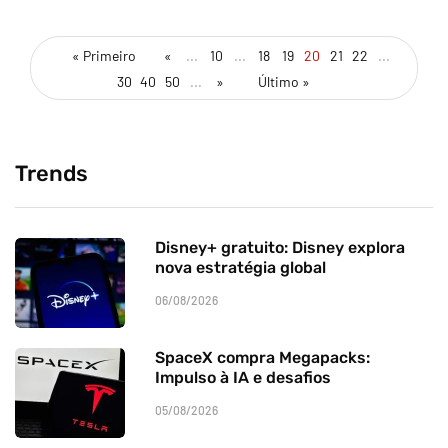
« Primeiro
«
...
10
...
18
19
20
21
22
...
30
40
50
...
»
Último »
Trends
Disney+ gratuito: Disney explora
nova estratégia global
06/08/2026
SpaceX compra Megapacks:
Impulso à IA e desafios
05/08/2026