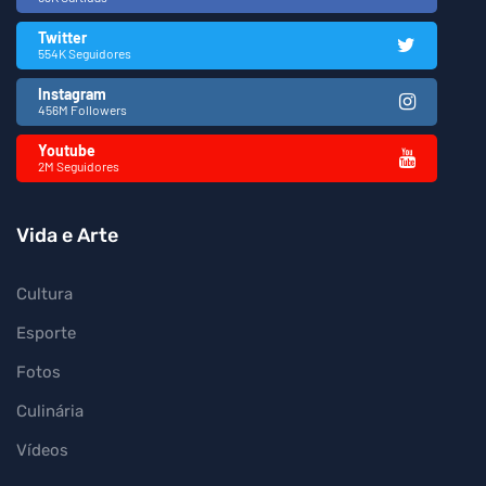
Twitter
554K Seguidores
Instagram
456M Followers
Youtube
2M Seguidores
Vida e Arte
Cultura
Esporte
Fotos
Culinária
Vídeos