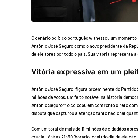
O cenário político português witnessou um momento d
Antônio José Seguro como o novo presidente da Repú
de eleitores por todo o país. Sua vitória representa a
Vitória expressiva em um plei
Antônio José Seguro, figura proeminente do Partido 
milhões de votos, um feito notável na história democ
Antônio Seguro** o colocou em confronto direto com
disputa que capturou a atenção tanto nacional quant
Com um total de mais de 11 milhões de cidadãos aptos 
crucial. Até as 21h30 (horário local) do dia da eleiçã