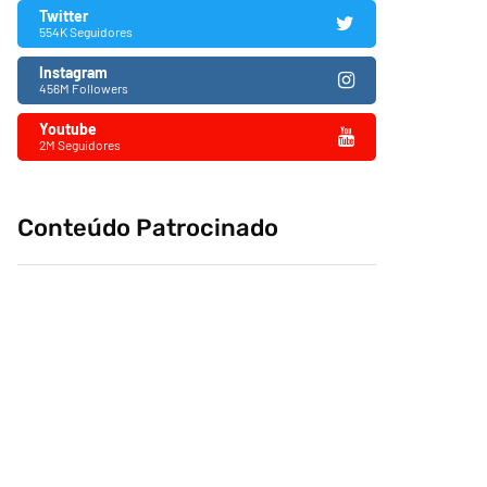
Twitter
554K Seguidores
Instagram
456M Followers
Youtube
2M Seguidores
Conteúdo Patrocinado