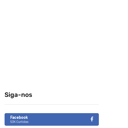
comeria o seu
conteúdo da
melhor amigo?
internet no centro-
sul
04/04/2014
29/12/2014
Retrospectiva 2020
Brasil de Fato faz
especial da
31/12/2020
Consciência Negra
em tempos de
Siga-nos
fascismo no Brasil
26/11/2019
Facebook
53K Curtidas