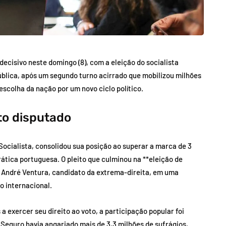
ecisivo neste domingo (8), com a eleição do socialista
blica, após um segundo turno acirrado que mobilizou milhões
 escolha da nação por um novo ciclo político.
to disputado
Socialista, consolidou sua posição ao superar a marca de 3
rática portuguesa. O pleito que culminou na **eleição de
 André Ventura, candidato da extrema-direita, em uma
o internacional.
a exercer seu direito ao voto, a participação popular foi
o, Seguro havia angariado mais de 3,3 milhões de sufrágios,