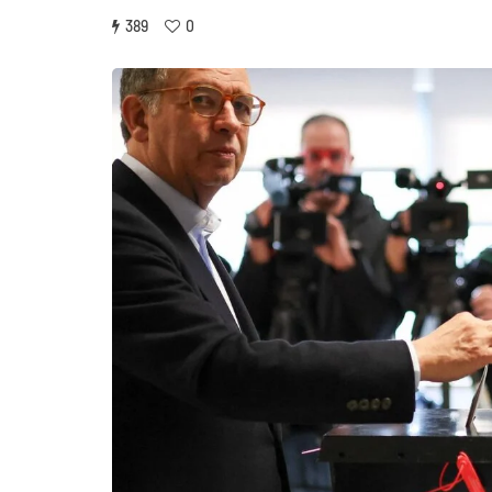
389
0