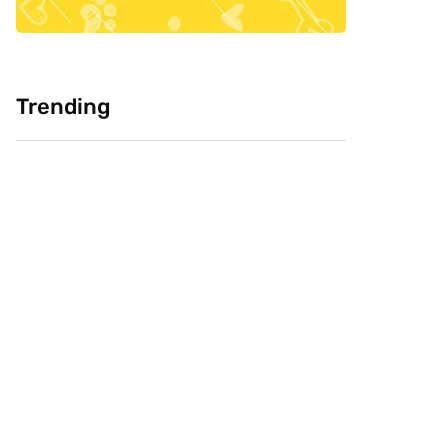
Trending
Cultura: Chineses
Pesquisa: Cabeça
como carne de
Livre e CVJ, buscam
cachorro, você
saber confiança do