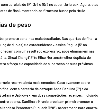
 com parciais de 6/1, 3/6 e 10/3 no super tie-break. Agora, elas
as de final, mantendo-se firmes na busca pelo título.
ias de peso
i promete ser ainda mais desafiador. Nas quartas de final, a
king de duplas) e a estadunidense Jessica Pegula (5ª no
la chegam com um resultado expressivo, após eliminarem nas
ália, Shuai Zhang (12ª) e Elise Mertens (melhor duplista do
onstra a força e a capacidade de superação de suas próximas
 torneio reserva ainda mais emoções. Caso avancem sobre
final com a parceria da cazaque Anna Danilina (7ª) e da
ou Stefani e Dabrowski em duas competições recentes, incluindo
ontro ocorra, Danilina e Krunic precisam primeiro vencer o
 tailandesa Peangtarn Plipuech (128º), programado para quarta-