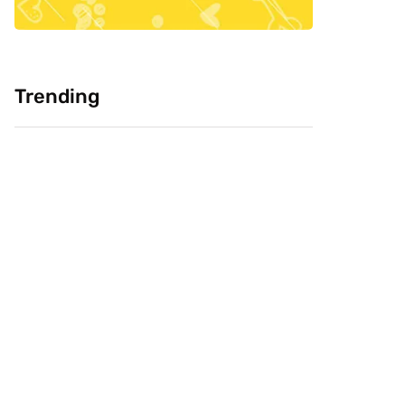
Trending
Cultura: Chineses
Pesquisa: Cabeça
como carne de
Livre e CVJ, buscam
cachorro, você
saber confiança do