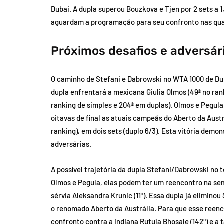
Dubai. A dupla superou Bouzkova e Tjen por 2 sets a 1,
aguardam a programação para seu confronto nas quart
Próximos desafios e adversár
O caminho de Stefani e Dabrowski no WTA 1000 de Duba
dupla enfrentará a mexicana Giulia Olmos (49ª no ran
ranking de simples e 204ª em duplas). Olmos e Pegu
oitavas de final as atuais campeãs do Aberto da Austr
ranking), em dois sets (duplo 6/3). Esta vitória dem
adversárias.
A possível trajetória da dupla Stefani/Dabrowski no
Olmos e Pegula, elas podem ter um reencontro na semi
sérvia Aleksandra Krunic (11ª). Essa dupla já elimin
o renomado Aberto da Austrália. Para que esse reenc
confronto contra a indiana Rutuja Bhosale (142º) e a