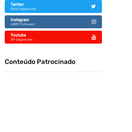
Twitter
554K Seguidores
Instagram
456M Followers
Youtube
2M Seguidores
Conteúdo Patrocinado