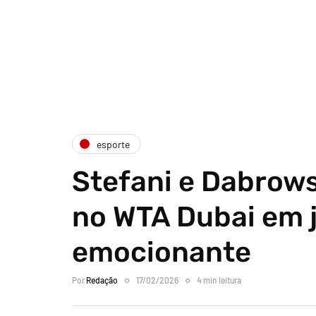
esporte
Stefani e Dabrow
no WTA Dubai em 
emocionante
Por
Redação
17/02/2026
4 min leitura