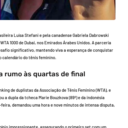
sileira Luísa Stefani e pela canadense Gabriela Dabrowski
o WTA 1000 de Dubai, nos Emirados Árabes Unidos. A parceria
safio significativo, mantendo viva a esperança de conquistar
 calendário do tênis feminino.
a rumo às quartas de final
anking de duplistas da Associação de Tênis Feminino (WTA), e
ou a dupla da tcheca Marie Bouzkova (89ª) e da indonésia
a-feira, demandou uma hora e nove minutos de intensa disputa,
ínio impressionante, assegurando o primeiro set com um