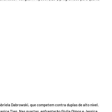
abriela Dabrowski, que competem contra duplas de alto nível.
nice Tjen. Nas quartas, enfrentarão Giulia Olmos e Jessica