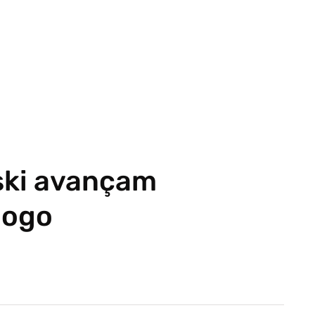
ski avançam
jogo