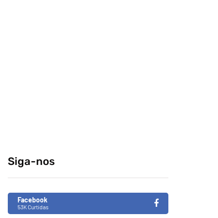
comeria o seu
conteúdo da
melhor amigo?
internet no centro-
sul
04/04/2014
29/12/2014
Retrospectiva 2020
Brasil de Fato faz
especial da
31/12/2020
Consciência Negra
em tempos de
Siga-nos
fascismo no Brasil
26/11/2019
Facebook
53K Curtidas