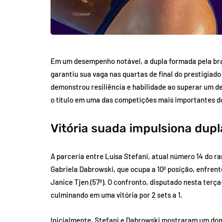
Em um desempenho notável, a dupla formada pela bra
garantiu sua vaga nas quartas de final do prestigiad
demonstrou resiliência e habilidade ao superar um de
o título em uma das competições mais importantes do
Vitória suada impulsiona dupl
A parceria entre Luísa Stefani, atual número 14 do r
Gabriela Dabrowski, que ocupa a 10ª posição, enfrent
Janice Tjen (57ª). O confronto, disputado nesta terç
culminando em uma vitória por 2 sets a 1.
Inicialmente, Stefani e Dabrowski mostraram um dom