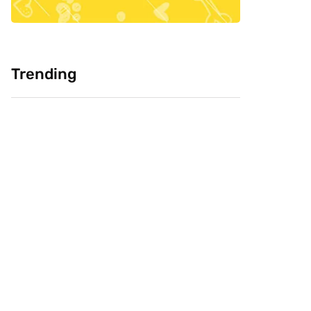
Trending
Cultura: Chineses
Pesquisa: Cabeça
como carne de
Livre e CVJ, buscam
cachorro, você
saber confiança do