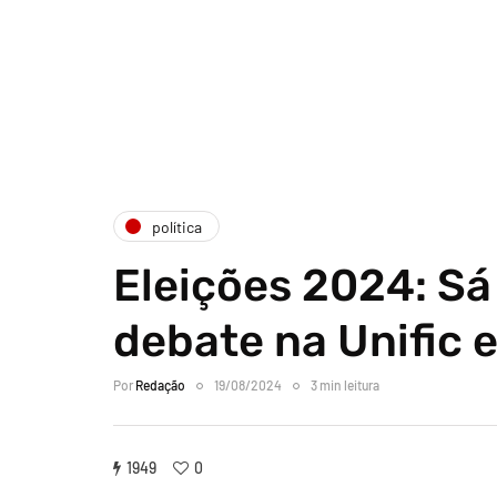
política
Eleições 2024: Sá
debate na Unific 
Por
Redação
19/08/2024
3 min leitura
1949
0