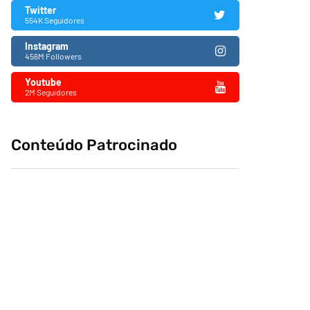
Twitter
554K Seguidores
Instagram
456M Followers
Youtube
2M Seguidores
Conteúdo Patrocinado