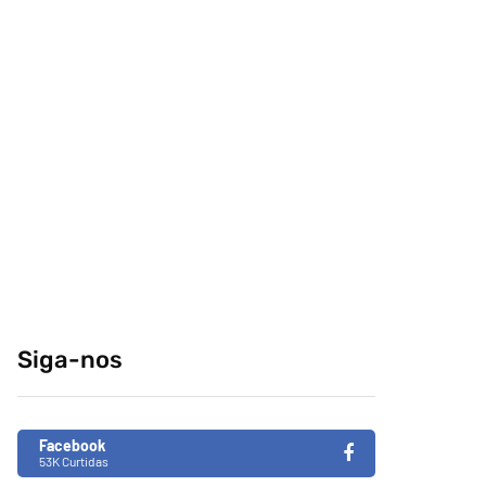
comeria o seu
conteúdo da
melhor amigo?
internet no centro-
sul
04/04/2014
29/12/2014
Retrospectiva 2020
Brasil de Fato faz
especial da
31/12/2020
Consciência Negra
em tempos de
Siga-nos
fascismo no Brasil
26/11/2019
Facebook
53K Curtidas