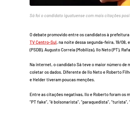
Sá foi o candidato iguatuense com mais citações posi
O debate promovido entre os candidatos à prefeitura 
TV Centro-Sul
, na noite dessa segunda-feira, 19/08,
(PSDB), Augusto Correia (Mobiliza), Ilo Neto (PT), Raf
Na internet, o candidato Sá teve o maior número de
coletar os dados. Diferente de Ilo Neto e Roberto Fil
e Helder tiveram poucas menções.
Entre as citações negativas, Ilo e Roberto foram os 
“PT fake”, “é bolsonarista”, “paraquedista”, “turista”