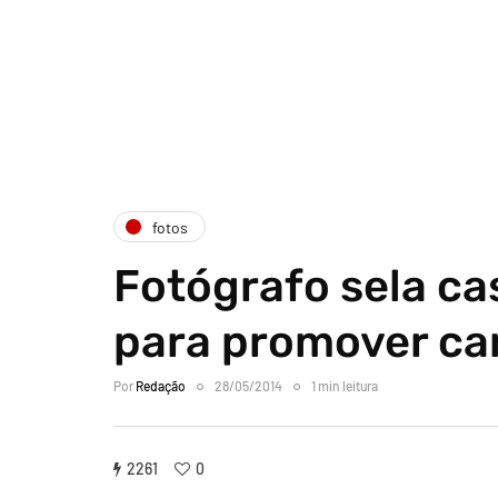
fotos
Fotógrafo sela ca
para promover ca
Por
Redação
28/05/2014
1 min leitura
2261
0