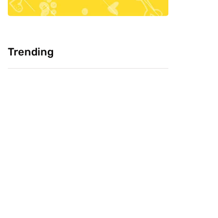
Trending
Cultura: Chineses
Pesquisa: Cabeça
como carne de
Livre e CVJ, buscam
cachorro, você
saber confiança do