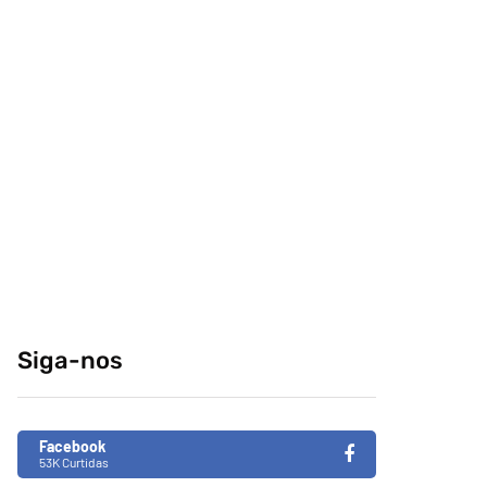
comeria o seu
conteúdo da
melhor amigo?
internet no centro-
sul
04/04/2014
29/12/2014
Retrospectiva 2020
Brasil de Fato faz
especial da
31/12/2020
Consciência Negra
em tempos de
Siga-nos
fascismo no Brasil
26/11/2019
Facebook
53K Curtidas