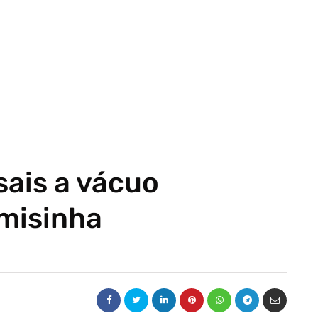
sais a vácuo
misinha