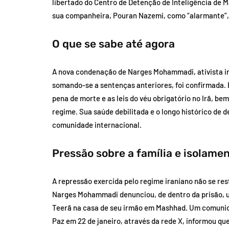
libertado do Centro de Detenção de Inteligência de
sua companheira, Pouran Nazemi, como “alarmante”, 
O que se sabe até agora
A nova condenação de Narges Mohammadi, ativista ira
somando-se a sentenças anteriores, foi confirmada. 
pena de morte e as leis do véu obrigatório no Irã, b
regime. Sua saúde debilitada e o longo histórico de 
comunidade internacional.
Pressão sobre a família e isolame
A repressão exercida pelo regime iraniano não se rest
Narges Mohammadi denunciou, de dentro da prisão, u
Teerã na casa de seu irmão em Mashhad. Um comunic
Paz em 22 de janeiro, através da rede X, informou qu