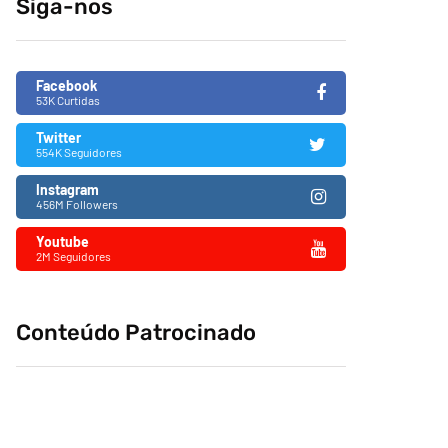
Siga-nos
fascismo no Brasil
26/11/2019
Facebook
53K Curtidas
Twitter
554K Seguidores
Instagram
456M Followers
Youtube
2M Seguidores
Conteúdo Patrocinado