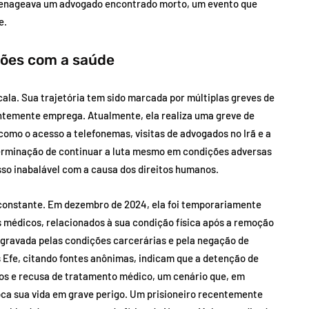
enageava um advogado encontrado morto, um evento que
e.
ções com a saúde
la. Sua trajetória tem sido marcada por múltiplas greves de
ntemente emprega. Atualmente, ela realiza uma greve de
como o acesso a telefonemas, visitas de advogados no Irã e a
eterminação de continuar a luta mesmo em condições adversas
so inabalável com a causa dos direitos humanos.
constante. Em dezembro de 2024, ela foi temporariamente
s médicos, relacionados à sua condição física após a remoção
agravada pelas condições carcerárias e pela negação de
s Efe, citando fontes anônimas, indicam que a detenção de
 e recusa de tratamento médico, um cenário que, em
loca sua vida em grave perigo. Um prisioneiro recentemente