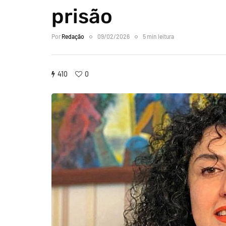
prisão
Por
Redação
09/02/2026
5 min leitura
410
0