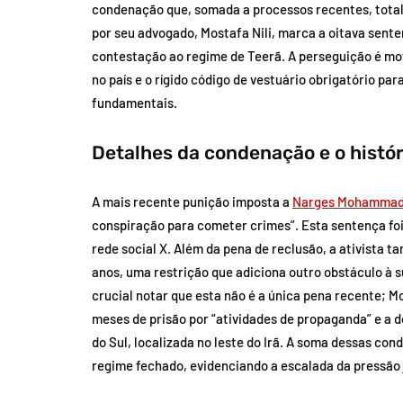
condenação que, somada a processos recentes, totali
por seu advogado, Mostafa Nili, marca a oitava sent
contestação ao regime de Teerã. A perseguição é mot
no país e o rígido código de vestuário obrigatório par
fundamentais.
Detalhes da condenação e o histór
A mais recente punição imposta a
Narges Mohammad
conspiração para cometer crimes”. Esta sentença foi
rede social X. Além da pena de reclusão, a ativista t
anos, uma restrição que adiciona outro obstáculo à 
crucial notar que esta não é a única pena recente; 
meses de prisão por “atividades de propaganda” e a do
do Sul, localizada no leste do Irã. A soma dessas con
regime fechado, evidenciando a escalada da pressão j