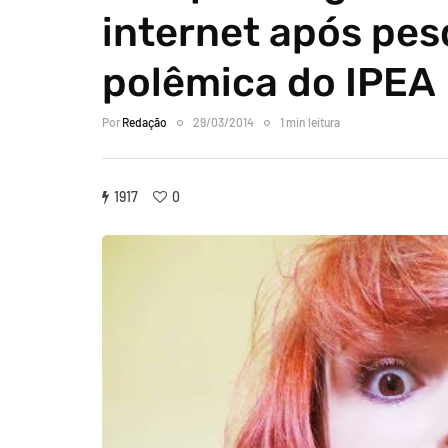
internet após pes
polêmica do IPEA
Por
Redação
29/03/2014
1 min leitura
1917
0