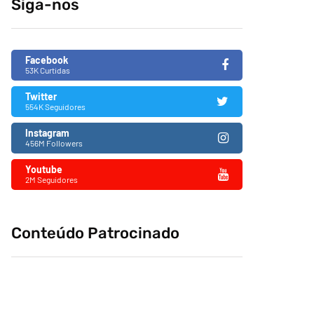
Siga-nos
fascismo no Brasil
26/11/2019
Facebook
53K Curtidas
Twitter
554K Seguidores
Instagram
456M Followers
Youtube
2M Seguidores
Conteúdo Patrocinado