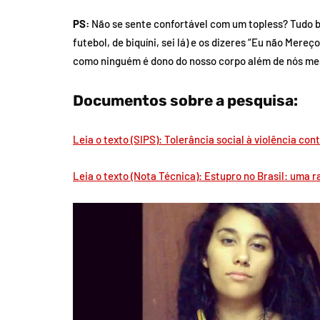
PS:
Não se sente confortável com um topless? Tudo b
futebol, de biquíni, sei lá) e os dizeres “Eu não Mer
como ninguém é dono do nosso corpo além de nós m
Documentos sobre a pesquisa:
Leia o texto (SIPS): Tolerância social à violência con
Leia o texto (Nota Técnica): Estupro no Brasil: uma 