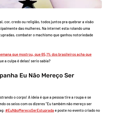
 cor, credo ou religião, todos juntos pra quebrar a visão
cipalmente das mulheres. Na internet esta rolando uma
stupradas, combater o machismo que ganhou notoriedade
semana que mostrou, que 65,1% dos brasileiros acha que
ue a culpa é delas! serio sabia?
mpanha Eu Não Mereço Ser
rando o corpo! A ideia é que a pessoa tire a roupa e se
indo os seios com os dizeres “Eu também não mereço ser
ag:
#EuNãoMereçoSerEstuprada
e poste no evento criado no