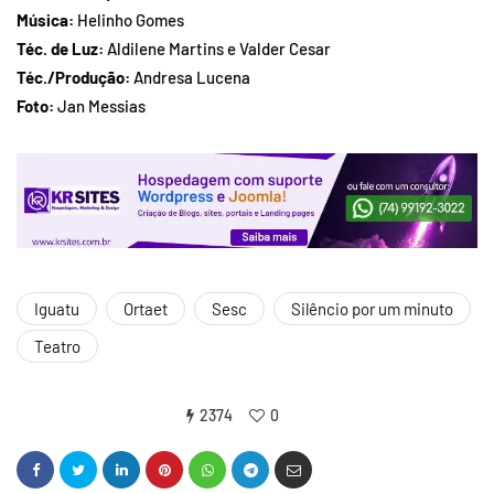
Música:
Helinho Gomes
Téc. de Luz:
Aldilene Martins e Valder Cesar
Téc./Produção:
Andresa Lucena
Foto:
Jan Messias
Iguatu
Ortaet
Sesc
Silêncio por um minuto
Teatro
2374
0