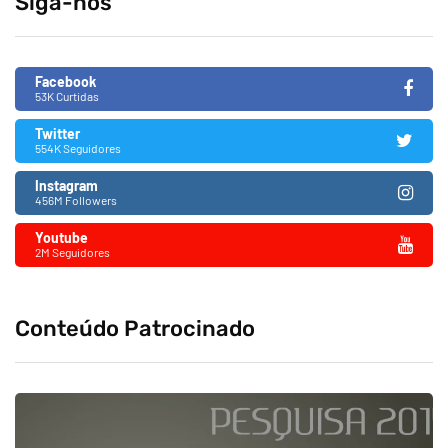
Siga-nos
Facebook
53K Curtidas
Twitter
554K Seguidores
Instagram
456M Followers
Youtube
2M Seguidores
Conteúdo Patrocinado