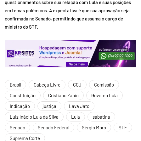
questionamentos sobre sua relação com Lula e suas posições
em temas polêmicos. A expectativa é que sua aprovação seja
confirmada no Senado, permitindo que assuma o cargo de
ministro do STF.
Brasil
Cabeça Livre
CCJ
Comissão
Constituição
Cristiano Zanin
Governo Lula
Indicação
justiça
Lava Jato
Luiz Inácio Lula da Silva
Lula
sabatina
Senado
Senado Federal
Sérgio Moro
STF
Suprema Corte