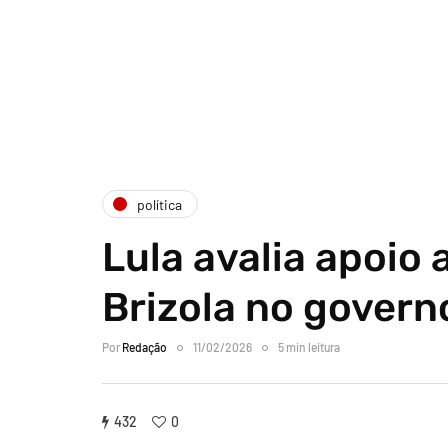
política
Lula avalia apoio 
Brizola no govern
Por
Redação
11/02/2026
5 min leitura
432
0