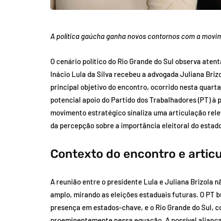
A política gaúcha ganha novos contornos com a movim
O cenário político do Rio Grande do Sul observa aten
Inácio Lula da Silva recebeu a advogada Juliana Briz
principal objetivo do encontro, ocorrido nesta quarta-
potencial apoio do Partido dos Trabalhadores (PT) à 
movimento estratégico sinaliza uma articulação rel
da percepção sobre a importância eleitoral do estado p
Contexto do encontro e articu
A reunião entre o presidente Lula e Juliana Brizola n
amplo, mirando as eleições estaduais futuras. O PT 
presença em estados-chave, e o Rio Grande do Sul, co
proeminentemente nessa equação. A possível aliança c