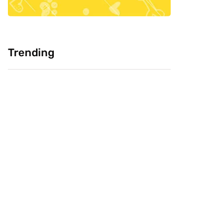
Trending
Cultura: Chineses
Pesquisa: Cabeça
como carne de
Livre e CVJ, buscam
cachorro, você
saber confiança do