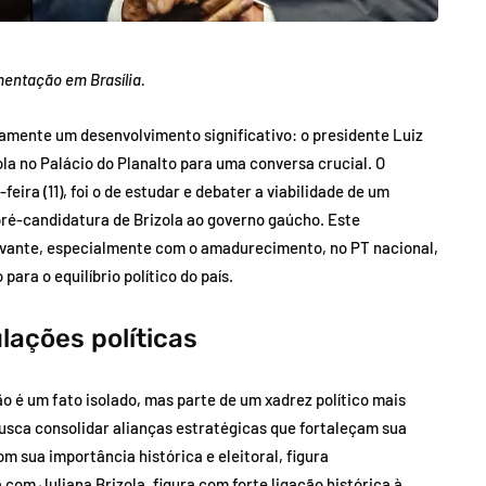
entação em Brasília.
tamente um desenvolvimento significativo: o presidente Luiz
ola no Palácio do Planalto para uma conversa crucial. O
feira (11), foi o de estudar e debater a viabilidade de um
pré-candidatura de Brizola ao governo gaúcho. Este
evante, especialmente com o amadurecimento, no PT nacional,
ara o equilíbrio político do país.
lações políticas
ão é um fato isolado, mas parte de um xadrez político mais
busca consolidar alianças estratégicas que fortaleçam sua
m sua importância histórica e eleitoral, figura
om Juliana Brizola, figura com forte ligação histórica à