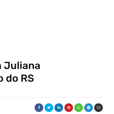
a Juliana
o do RS