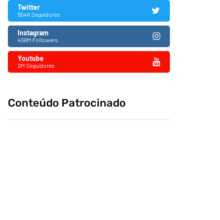
Twitter
554K Seguidores
Instagram
456M Followers
Youtube
2M Seguidores
Conteúdo Patrocinado