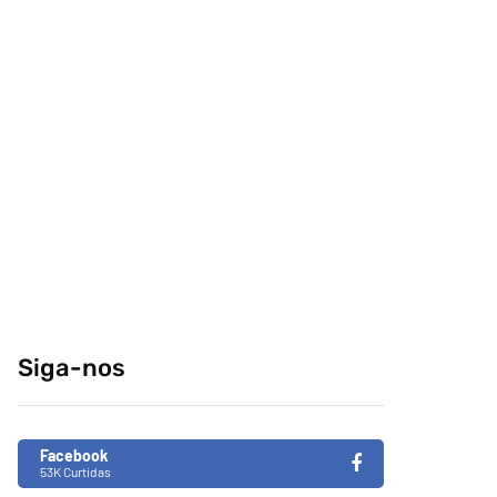
comeria o seu
conteúdo da
melhor amigo?
internet no centro-
sul
04/04/2014
29/12/2014
Retrospectiva 2020
Brasil de Fato faz
especial da
31/12/2020
Consciência Negra
em tempos de
Siga-nos
fascismo no Brasil
26/11/2019
Facebook
53K Curtidas