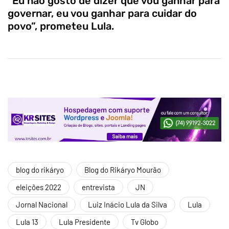
“Eu não gosto de dizer que vou ganhar para
governar, eu vou ganhar para cuidar do
povo”, prometeu Lula.
blog do rikáryo
Blog do Rikáryo Mourão
eleições 2022
entrevista
JN
Jornal Nacional
Luiz Inácio Lula da Silva
Lula
Lula 13
Lula Presidente
Tv Globo