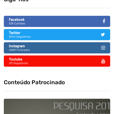
Facebook
53K Curtidas
Twitter
554K Seguidores
Instagram
456M Followers
Youtube
2M Seguidores
Conteúdo Patrocinado