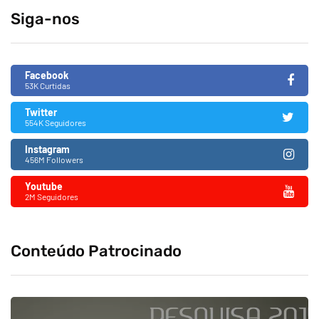
Siga-nos
Facebook
53K Curtidas
Twitter
554K Seguidores
Instagram
456M Followers
Youtube
2M Seguidores
Conteúdo Patrocinado