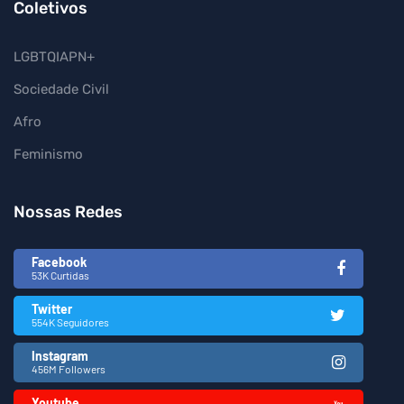
Coletivos
LGBTQIAPN+
Sociedade Civil
Afro
Feminismo
Nossas Redes
Facebook
53K Curtidas
Twitter
554K Seguidores
Instagram
456M Followers
Youtube