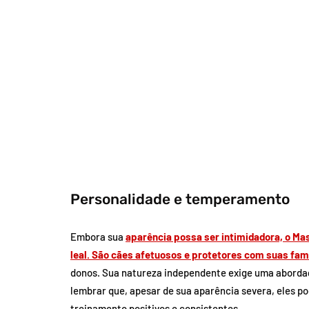
Personalidade e temperamento
Embora sua
aparência possa ser intimidadora, o M
leal. São cães afetuosos e protetores com suas fam
donos. Sua natureza independente exige uma aborda
lembrar que, apesar de sua aparência severa, eles 
treinamento positivos e consistentes.