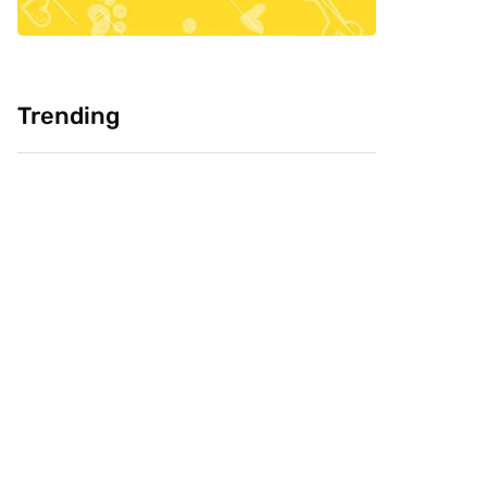
Trending
Cultura: Chineses
Pesquisa: Cabeça
como carne de
Livre e CVJ, buscam
cachorro, você
saber confiança do