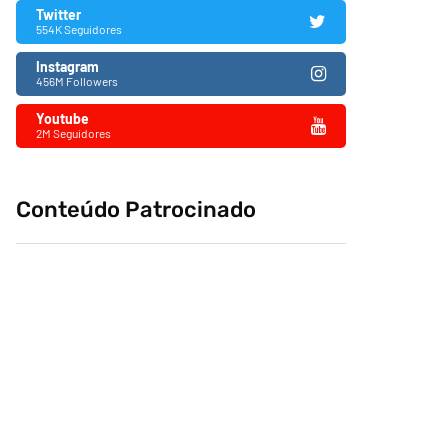
Twitter
554K Seguidores
Instagram
456M Followers
Youtube
2M Seguidores
Conteúdo Patrocinado