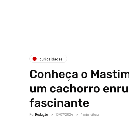
curiosidades
Conheça o Mastim
um cachorro enr
fascinante
Por
Redação
10/07/2024
4 min leitura