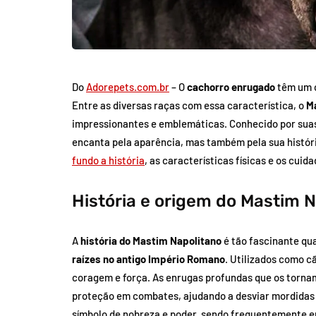
Do
Adorepets.com.br
– O
cachorro enrugado
têm um c
Entre as diversas raças com essa característica, o
M
impressionantes e emblemáticas. Conhecido por suas
encanta pela aparência, mas também pela sua histór
fundo a história
, as características físicas e os cui
História e origem do Mastim 
A
história do Mastim Napolitano
é tão fascinante qu
raízes no antigo Império Romano
. Utilizados como c
coragem e força. As enrugas profundas que os torna
proteção em combates, ajudando a desviar mordidas 
símbolo de nobreza e poder, sendo frequentemente e