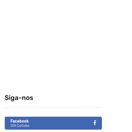
comeria o seu
conteúdo da
melhor amigo?
internet no centro-
sul
04/04/2014
29/12/2014
Retrospectiva 2020
Brasil de Fato faz
especial da
31/12/2020
Consciência Negra
em tempos de
Siga-nos
fascismo no Brasil
26/11/2019
Facebook
53K Curtidas