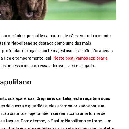
harme único que cativa amantes de cães em todo o mundo.
astim Napolitano
se destaca como uma das mais
 profundas enrugas e porte majestoso, este cão não apenas
ia rica e temperamento leal.
Neste post, vamos explorar a
dados necessários para essa adorável raça enrugada.
Napolitano
anto sua aparência.
Originário da Itália, esta raça tem suas
ães de guerra e guardiões, eles eram valorizados por sua
m tão distintos hoje também serviam como uma forma de
e ataques. Com o tempo, o Mastim Napolitano se tornou um
ncontrado em propriedades aristocráticas como fiel protetor.