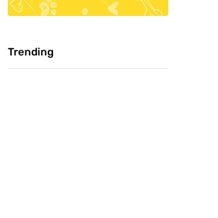
Trending
Cultura: Chineses
Pesquisa: Cabeça
como carne de
Livre e CVJ, buscam
cachorro, você
saber confiança do