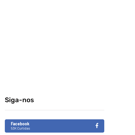
comeria o seu
conteúdo da
melhor amigo?
internet no centro-
sul
04/04/2014
29/12/2014
Retrospectiva 2020
Brasil de Fato faz
especial da
31/12/2020
Consciência Negra
em tempos de
Siga-nos
fascismo no Brasil
26/11/2019
Facebook
53K Curtidas