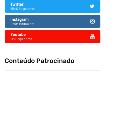
Twitter
554K Seguidores
Instagram
456M Followers
Youtube
2M Seguidores
Conteúdo Patrocinado