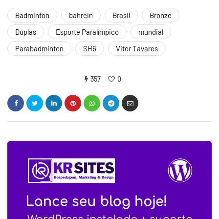
Badminton
bahrein
Brasil
Bronze
Duplas
Esporte Paralímpico
mundial
Parabadminton
SH6
Vitor Tavares
357
0