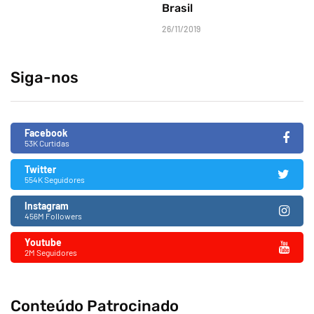
Brasil
26/11/2019
Siga-nos
Facebook
53K Curtidas
Twitter
554K Seguidores
Instagram
456M Followers
Youtube
2M Seguidores
Conteúdo Patrocinado