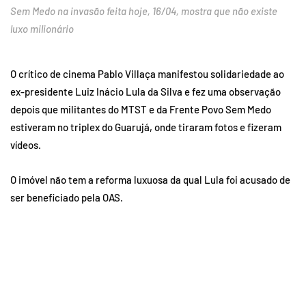
Sem Medo na invasão feita hoje, 16/04, mostra que não existe
luxo milionário
O crítico de cinema Pablo Villaça manifestou solidariedade ao
ex-presidente Luiz Inácio Lula da Silva e fez uma observação
depois que militantes do MTST e da Frente Povo Sem Medo
estiveram no triplex do Guarujá, onde tiraram fotos e fizeram
vídeos.
O imóvel não tem a reforma luxuosa da qual Lula foi acusado de
ser beneficiado pela OAS.