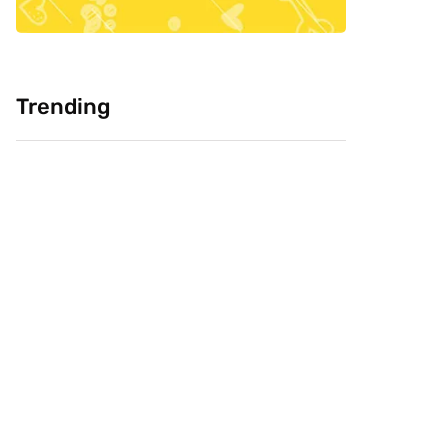
Trending
Cultura: Chineses
Pesquisa: Cabeça
como carne de
Livre e CVJ, buscam
cachorro, você
saber confiança do