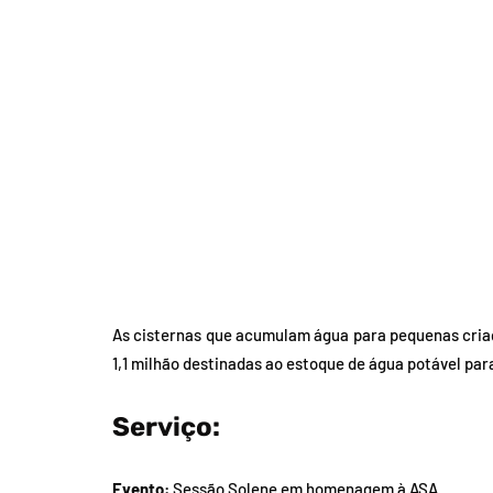
As cisternas que acumulam água para pequenas criaç
1,1 milhão destinadas ao estoque de água potável p
Serviço:
Evento:
Sessão Solene em homenagem à ASA