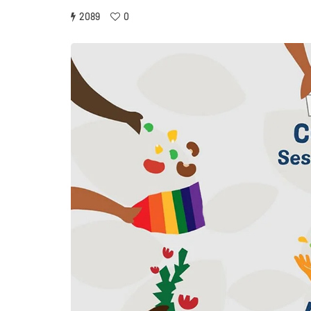
2089
0