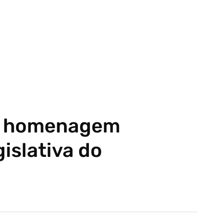
be homenagem
islativa do