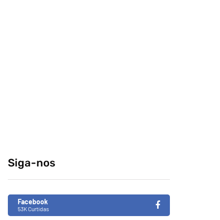
comeria o seu
conteúdo da
melhor amigo?
internet no centro-
sul
04/04/2014
29/12/2014
Retrospectiva 2020
Brasil de Fato faz
especial da
31/12/2020
Consciência Negra
em tempos de
Siga-nos
fascismo no Brasil
26/11/2019
Facebook
53K Curtidas