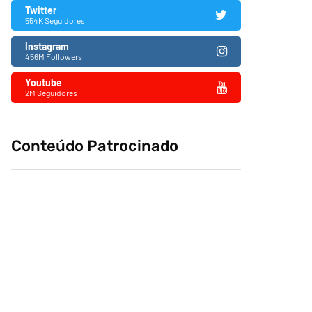
Twitter
554K Seguidores
Instagram
456M Followers
Youtube
2M Seguidores
Conteúdo Patrocinado