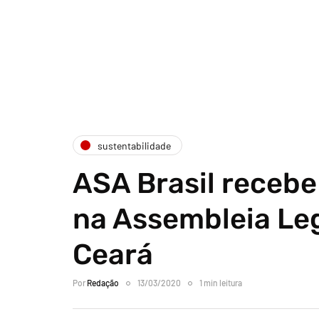
sustentabilidade
ASA Brasil rece
na Assembleia Leg
Ceará
Por
Redação
13/03/2020
1 min leitura