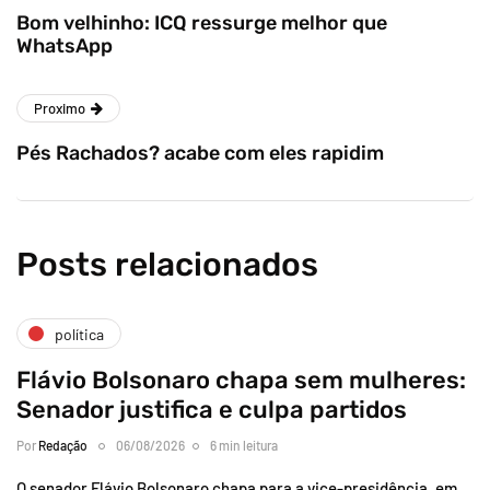
Bom velhinho: ICQ ressurge melhor que
WhatsApp
Proximo
Pés Rachados? acabe com eles rapidim
Posts relacionados
política
Flávio Bolsonaro chapa sem mulheres:
Senador justifica e culpa partidos
Por
Redação
06/08/2026
6 min leitura
O senador Flávio Bolsonaro chapa para a vice-presidência, em