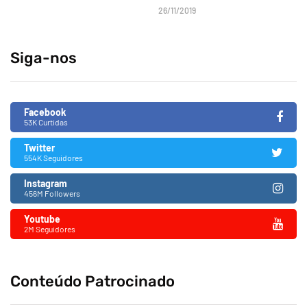
26/11/2019
Siga-nos
Facebook
53K Curtidas
Twitter
554K Seguidores
Instagram
456M Followers
Youtube
2M Seguidores
Conteúdo Patrocinado