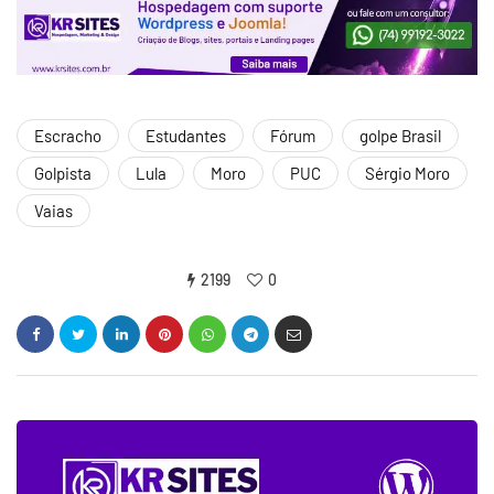
Escracho
Estudantes
Fórum
golpe Brasil
Golpista
Lula
Moro
PUC
Sérgio Moro
Vaias
2199
0