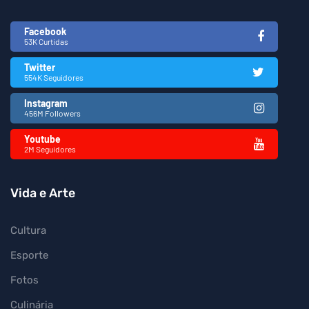
Facebook
53K Curtidas
Twitter
554K Seguidores
Instagram
456M Followers
Youtube
2M Seguidores
Vida e Arte
Cultura
Esporte
Fotos
Culinária