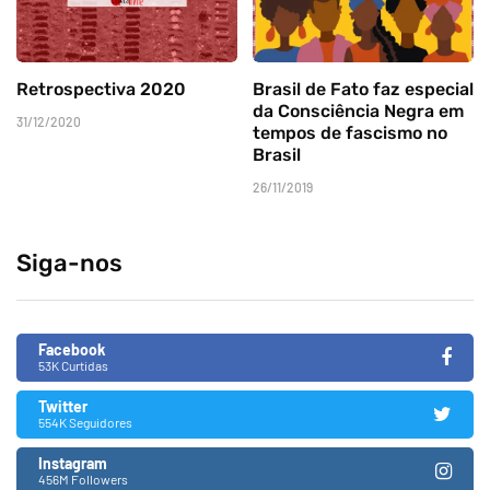
Retrospectiva 2020
Brasil de Fato faz especial
da Consciência Negra em
31/12/2020
tempos de fascismo no
Brasil
26/11/2019
Siga-nos
Facebook
53K Curtidas
Twitter
554K Seguidores
Instagram
456M Followers