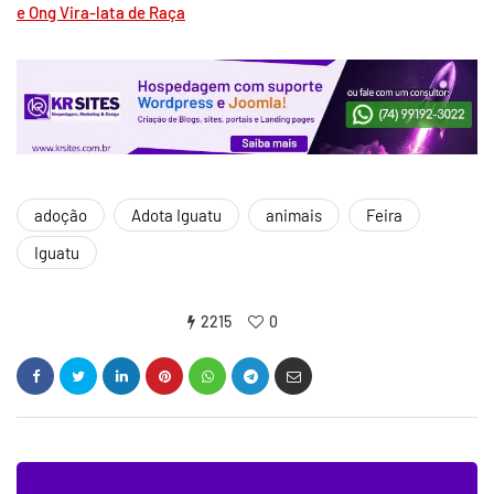
e
Ong Vira-lata de Raça
adoção
Adota Iguatu
animais
Feira
Iguatu
2215
0