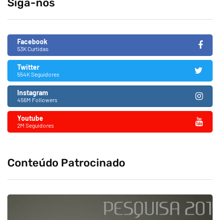
Siga-nos
Facebook
53K Curtidas
Twitter
554K Seguidores
Instagram
456M Followers
Youtube
2M Seguidores
Conteúdo Patrocinado