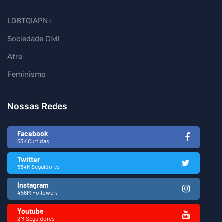
LGBTQIAPN+
Sociedade Civil
Afro
Feminismo
Nossas Redes
Facebook
53K Curtidas
Twitter
554K Seguidores
Instagram
456M Followers
Youtube
2M Seguidores