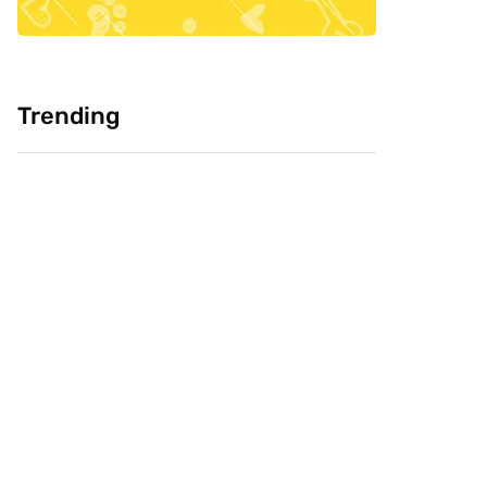
Trending
Cultura: Chineses
Pesquisa: Cabeça
como carne de
Livre e CVJ, buscam
cachorro, você
saber confiança do