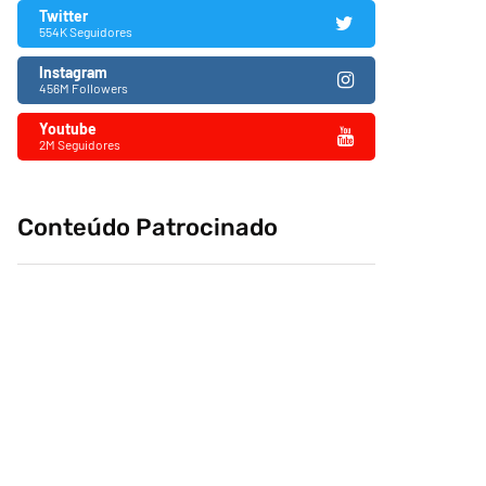
Twitter
554K Seguidores
Instagram
456M Followers
Youtube
2M Seguidores
Conteúdo Patrocinado