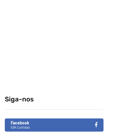
comeria o seu
conteúdo da
melhor amigo?
internet no centro-
sul
04/04/2014
29/12/2014
Retrospectiva 2020
Brasil de Fato faz
especial da
31/12/2020
Consciência Negra
em tempos de
Siga-nos
fascismo no Brasil
26/11/2019
Facebook
53K Curtidas