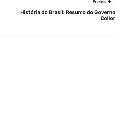
Proximo
História do Brasil: Resumo do Governo
Collor
redo Gaspar: Suspeita de abuso de
b sigilo no STF