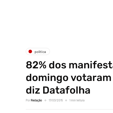
política
82% dos manifest
domingo votaram 
diz Datafolha
Por
Redação
17/03/2015
1 min leitura