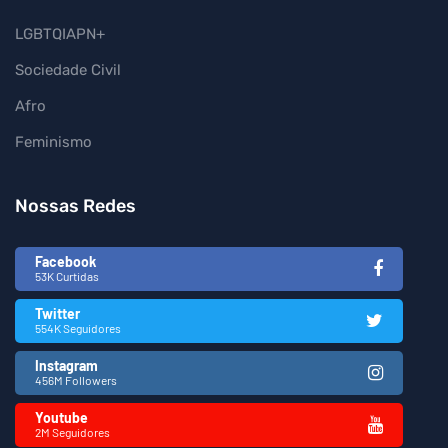
LGBTQIAPN+
Sociedade Civil
Afro
Feminismo
Nossas Redes
Facebook
53K Curtidas
Twitter
554K Seguidores
Instagram
456M Followers
Youtube
2M Seguidores