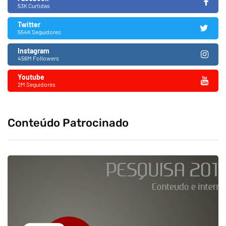
53K Curtidas
Twitter
554K Seguidores
Instagram
456M Followers
Youtube
2M Seguidores
Conteúdo Patrocinado