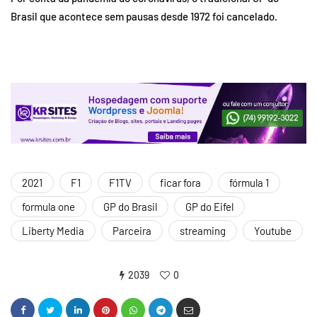
Brasil que acontece sem pausas desde 1972 foi cancelado.
2021
F1
F1TV
ficar fora
fórmula 1
formula one
GP do Brasil
GP do Eifel
Liberty Media
Parceira
streaming
Youtube
2039
0