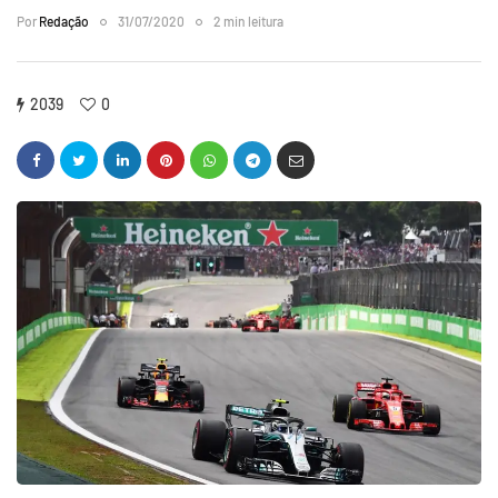
Por
Redação
31/07/2020
2 min leitura
2039
0