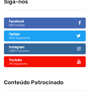
Siga-nos
fascismo no Brasil
26/11/2019
Facebook
53K Curtidas
Twitter
554K Seguidores
Instagram
456M Followers
Youtube
2M Seguidores
Conteúdo Patrocinado