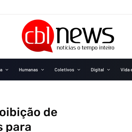
ca
Humanas
Coletivos
Digital
Vida 
roibição de
s para