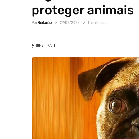
proteger animais
Por
Redação
27/02/2022
1 min leitura
1967
0