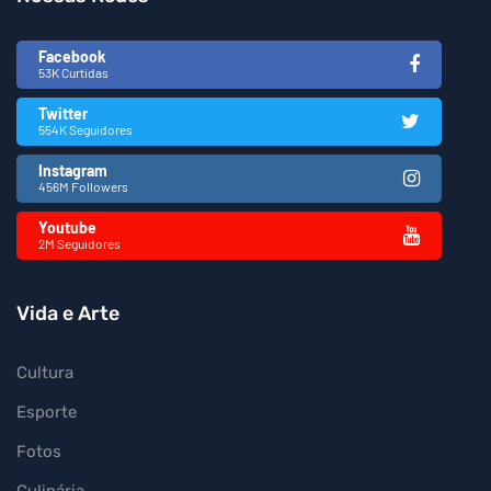
Facebook
53K Curtidas
Twitter
554K Seguidores
Instagram
456M Followers
Youtube
2M Seguidores
Vida e Arte
Cultura
Esporte
Fotos
Culinária