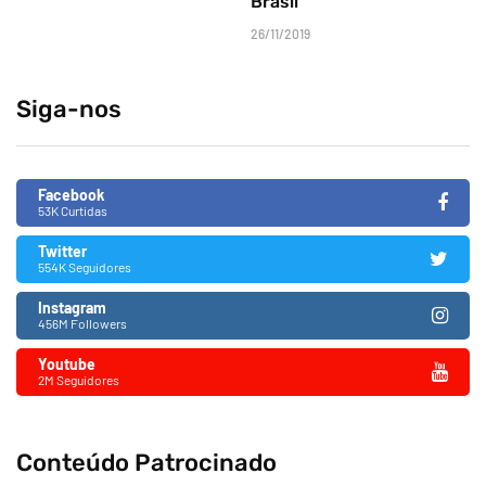
Brasil
26/11/2019
Siga-nos
Facebook
53K Curtidas
Twitter
554K Seguidores
Instagram
456M Followers
Youtube
2M Seguidores
Conteúdo Patrocinado