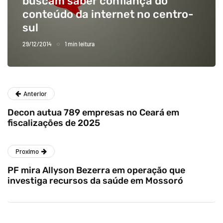
uscam saber confiança do
br
onteúdo da internet no centro-
ul
Retr
12/2014
1 min leitura
31/12/20
Anterior
Decon autua 789 empresas no Ceará em
fiscalizações de 2025
Proximo
PF mira Allyson Bezerra em operação que
investiga recursos da saúde em Mossoró