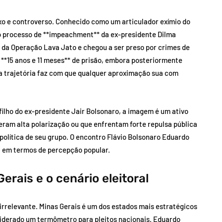
xo e controverso. Conhecido como um articulador exímio do
 processo de **impeachment** da ex-presidente Dilma
s da Operação Lava Jato e chegou a ser preso por crimes de
**15 anos e 11 meses** de prisão, embora posteriormente
a trajetória faz com que qualquer aproximação sua com
 filho do ex-presidente Jair Bolsonaro, a imagem é um ativo
eram alta polarização ou que enfrentam forte repulsa pública
política de seu grupo. O encontro Flávio Bolsonaro Eduardo
a em termos de percepção popular.
erais e o cenário eleitoral
 irrelevante. Minas Gerais é um dos estados mais estratégicos
siderado um termômetro para pleitos nacionais. Eduardo