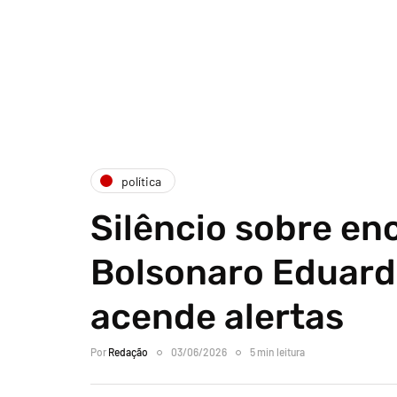
política
Silêncio sobre en
Bolsonaro Eduar
acende alertas
Por
Redação
03/06/2026
5 min leitura