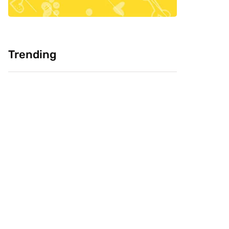
Trending
Cultura: Chineses
Pesquisa: Cabeça
como carne de
Livre e CVJ, buscam
cachorro, você
saber confiança do