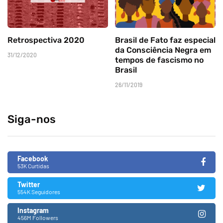
Retrospectiva 2020
Brasil de Fato faz especial
da Consciência Negra em
31/12/2020
tempos de fascismo no
Brasil
26/11/2019
Siga-nos
Facebook
53K Curtidas
Twitter
554K Seguidores
Instagram
456M Followers