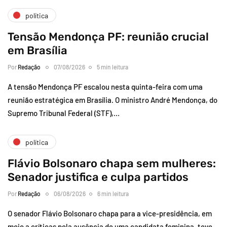
política
Tensão Mendonça PF: reunião crucial
em Brasília
Por
Redação
07/08/2026
5 min leitura
A tensão Mendonça PF escalou nesta quinta-feira com uma
reunião estratégica em Brasília. O ministro André Mendonça, do
Supremo Tribunal Federal (STF),…
política
Flávio Bolsonaro chapa sem mulheres:
Senador justifica e culpa partidos
Por
Redação
06/08/2026
6 min leitura
O senador Flávio Bolsonaro chapa para a vice-presidência, em
meio a críticas pela ausência de uma candidata feminina, teve