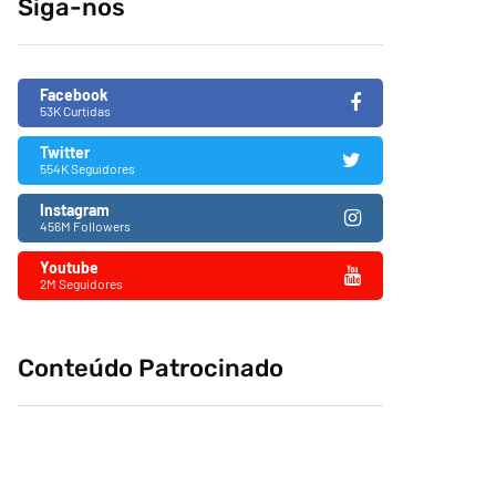
Siga-nos
fascismo no Brasil
26/11/2019
Facebook
53K Curtidas
Twitter
554K Seguidores
Instagram
456M Followers
Youtube
2M Seguidores
Conteúdo Patrocinado