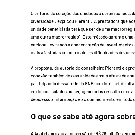
O critério de seleção das unidades a serem conectada
diversidade”, explicou Pieranti. “A prestadora que ade
unidade beneficiada terá que ser de uma macrorregiã
uma outra macrorregião”. Este método garante uma dis
nacional, evitando a concentração de investimentos 
mais afastadas ou com maiores dificuldades de aces
A proposta, de autoria do conselheiro Pieranti e apr
conexão também dessas unidades mais afastadas ou 
participando dessa rede da RNP com internet de alta
em locais isolados ou negligenciados ressalta o cará
de acesso à informação e ao conhecimento em todo o
O que se sabe até agora sobr
A Anatel aprovou a conversão de R$ 29 milhões em m