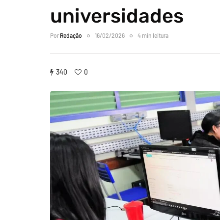
universidades
Por
Redação
16/02/2026
4 min leitura
340
0