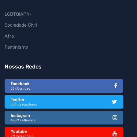
LGBTQIAPN+
Sociedade Civil
Afro
Feminismo
Nossas Redes
Facebook
53K Curtidas
Twitter
554K Seguidores
Instagram
456M Followers
Youtube
2M Seguidores