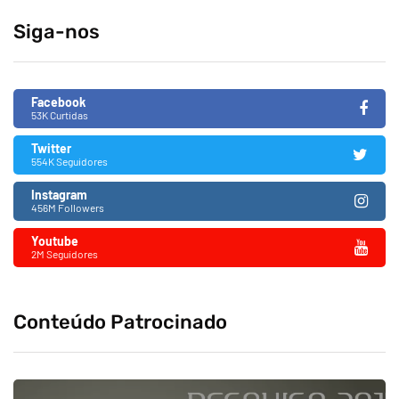
Siga-nos
Facebook
53K Curtidas
Twitter
554K Seguidores
Instagram
456M Followers
Youtube
2M Seguidores
Conteúdo Patrocinado