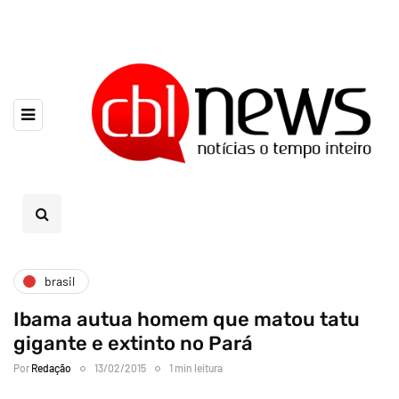
brasil
Ibama autua homem que matou tatu
gigante e extinto no Pará
Por
Redação
13/02/2015
1 min leitura