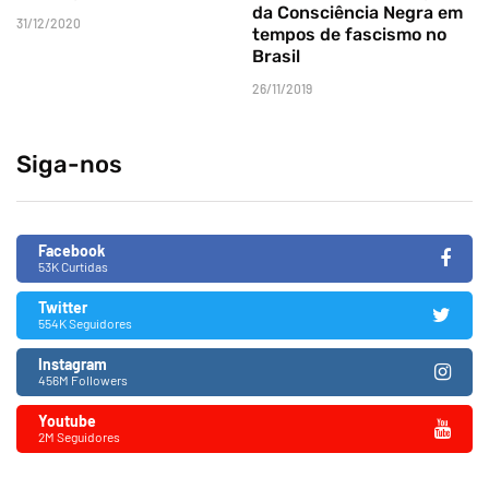
da Consciência Negra em
31/12/2020
tempos de fascismo no
Brasil
26/11/2019
Siga-nos
Facebook
53K Curtidas
Twitter
554K Seguidores
Instagram
456M Followers
Youtube
2M Seguidores