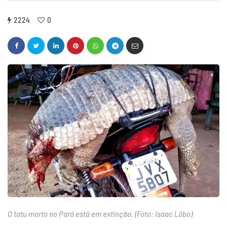
2224
0
O tatu morto no Pará está em extinção. (Foto: Isaac Lôbo)