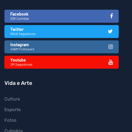
Facebook
53K Curtidas
Twitter
554K Seguidores
Instagram
456M Followers
Youtube
2M Seguidores
Vida e Arte
Cultura
Esporte
Fotos
Culinária