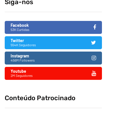
Siga-nos
fascismo no Brasil
26/11/2019
Facebook
53K Curtidas
Twitter
554K Seguidores
Instagram
456M Followers
Youtube
2M Seguidores
Conteúdo Patrocinado