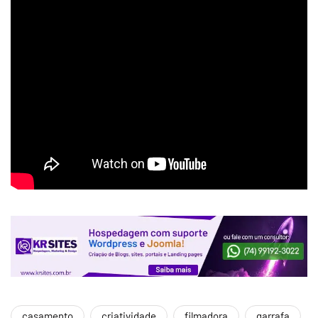
casamento
criatividade
filmadora
garrafa