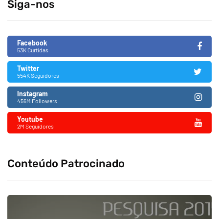
Siga-nos
Facebook
53K Curtidas
Twitter
554K Seguidores
Instagram
456M Followers
Youtube
2M Seguidores
Conteúdo Patrocinado