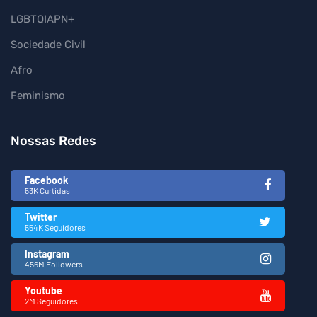
LGBTQIAPN+
Sociedade Civil
Afro
Feminismo
Nossas Redes
Facebook
53K Curtidas
Twitter
554K Seguidores
Instagram
456M Followers
Youtube
2M Seguidores