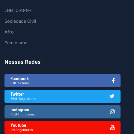
LGBTQIAPN+
Sociedade Civil
Afro
Feminismo
Nossas Redes
Facebook
53K Curtidas
Twitter
554K Seguidores
Instagram
456M Followers
Youtube
2M Seguidores