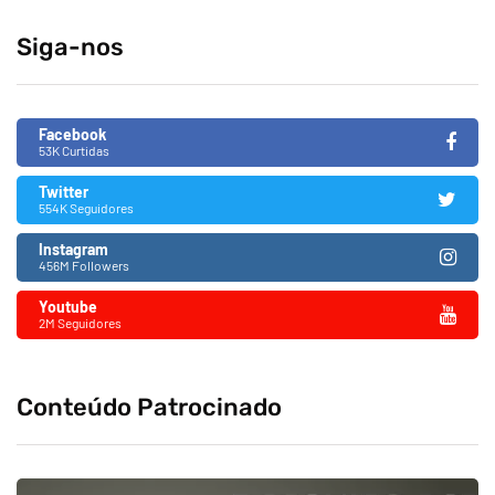
Siga-nos
Facebook
53K Curtidas
Twitter
554K Seguidores
Instagram
456M Followers
Youtube
2M Seguidores
Conteúdo Patrocinado