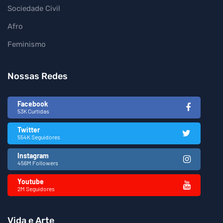
Sociedade Civil
Afro
Feminismo
Nossas Redes
Facebook
53K Curtidas
Twitter
554K Seguidores
Instagram
456M Followers
Youtube
2M Seguidores
Vida e Arte