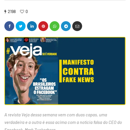
2198
0
A revista Veja dessa semana vem com duas capas, uma
verdadeira e a outra é essa acima com a notícia falsa do CEO do
Facebook, Mark Zuckerberg