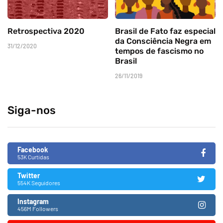
Retrospectiva 2020
Brasil de Fato faz especial
da Consciência Negra em
31/12/2020
tempos de fascismo no
Brasil
26/11/2019
Siga-nos
Facebook
53K Curtidas
Twitter
554K Seguidores
Instagram
456M Followers