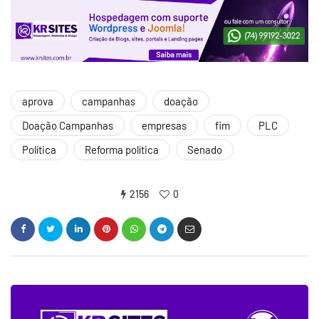
aprova
campanhas
doação
Doação Campanhas
empresas
fim
PLC
Política
Reforma política
Senado
2156
0