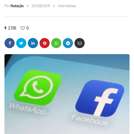
Por
Redação
02/09/2015
1 min leitura
2136
0