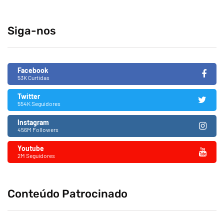
Siga-nos
Facebook
53K Curtidas
Twitter
554K Seguidores
Instagram
456M Followers
Youtube
2M Seguidores
Conteúdo Patrocinado