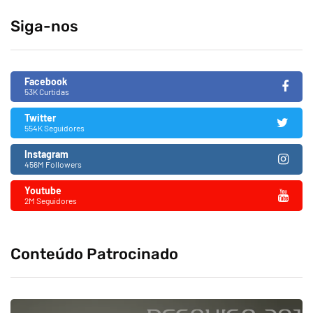
Siga-nos
Facebook
53K Curtidas
Twitter
554K Seguidores
Instagram
456M Followers
Youtube
2M Seguidores
Conteúdo Patrocinado