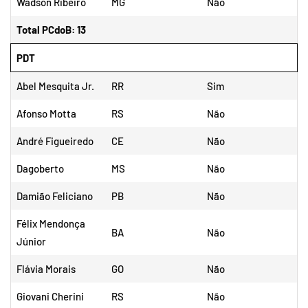
Wadson Ribeiro
MG
Não
Total PCdoB: 13
PDT
Abel Mesquita Jr.
RR
Sim
Afonso Motta
RS
Não
André Figueiredo
CE
Não
Dagoberto
MS
Não
Damião Feliciano
PB
Não
Félix Mendonça
BA
Não
Júnior
Flávia Morais
GO
Não
Giovani Cherini
RS
Não