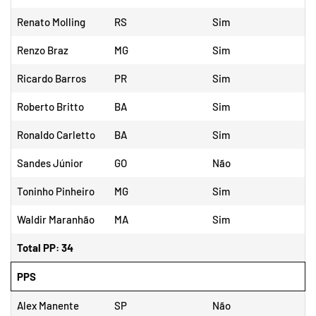
Renato Molling
RS
Sim
Renzo Braz
MG
Sim
Ricardo Barros
PR
Sim
Roberto Britto
BA
Sim
Ronaldo Carletto
BA
Sim
Sandes Júnior
GO
Não
Toninho Pinheiro
MG
Sim
Waldir Maranhão
MA
Sim
Total PP: 34
PPS
Alex Manente
SP
Não