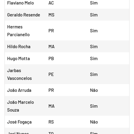
Flaviano Melo
AC
Sim
Geraldo Resende
MS
Sim
Hermes
PR
Sim
Parcianello
Hildo Rocha
MA
Sim
Hugo Motta
PB
Sim
Jarbas
PE
Sim
Vasconcelos
João Arruda
PR
Não
João Marcelo
MA
Sim
Souza
José Fogaça
RS
Não
Josi Nunes
TO
Sim