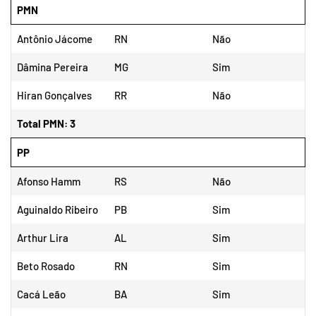
PMN
Antônio Jácome
RN
Não
Dâmina Pereira
MG
Sim
Hiran Gonçalves
RR
Não
Total PMN: 3
PP
Afonso Hamm
RS
Não
Aguinaldo Ribeiro
PB
Sim
Arthur Lira
AL
Sim
Beto Rosado
RN
Sim
Cacá Leão
BA
Sim