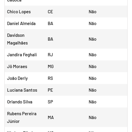
Chico Lopes
CE
Não
Daniel Almeida
BA
Não
Davidson
BA
Não
Magalhães
Jandira Feghali
RJ
Não
Jô Moraes
MG
Não
João Derly
RS
Não
Luciana Santos
PE
Não
Orlando Silva
SP
Não
Rubens Pereira
MA
Não
Júnior