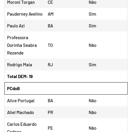
Moroni Torgan
CE
Não
Pauderney Avelino
AM
Sim
Paulo Azi
BA
Sim
Professora
Dorinha Seabra
TO
Não
Rezende
Rodrigo Maia
RJ
Sim
Total DEM: 19
PCdoB
Alice Portugal
BA
Não
Aliel Machado
PR
Não
Carlos Eduardo
PE
Não
Cadoca