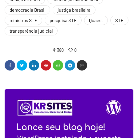
democracia Brasil
justiça brasileira
ministros STF
pesquisa STF
Quaest
STF
transparência judicial
380
0