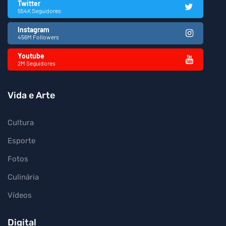
Twitter
554K Seguidores
Instagram
456M Followers
Youtube
2M Seguidores
Vida e Arte
Cultura
Esporte
Fotos
Culinária
Vídeos
Digital