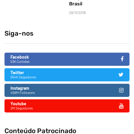
Brasil
26/11/2019
Siga-nos
Facebook
53K Curtidas
Twitter
554K Seguidores
Instagram
456M Followers
Youtube
2M Seguidores
Conteúdo Patrocinado