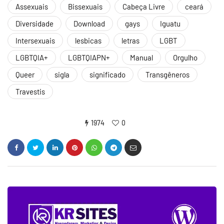
Assexuais
Bissexuais
Cabeça Livre
ceará
Diversidade
Download
gays
Iguatu
Intersexuais
lesbicas
letras
LGBT
LGBTQIA+
LGBTQIAPN+
Manual
Orgulho
Queer
sigla
significado
Transgêneros
Travestis
1974
0