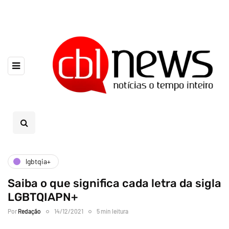
lgbtqia+
Saiba o que significa cada letra da sigla
LGBTQIAPN+
Por
Redação
14/12/2021
5 min leitura