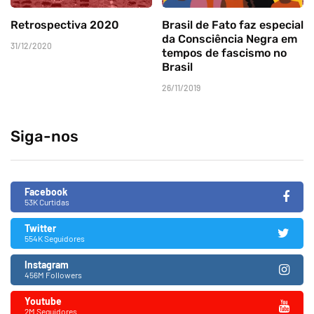
Retrospectiva 2020
Brasil de Fato faz especial
da Consciência Negra em
31/12/2020
tempos de fascismo no
Brasil
26/11/2019
Siga-nos
Facebook
53K Curtidas
Twitter
554K Seguidores
Instagram
456M Followers
Youtube
2M Seguidores