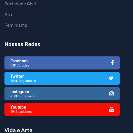
Sociedade Civil
Afro
Feminismo
Nossas Redes
Facebook
53K Curtidas
Twitter
554K Seguidores
Instagram
456M Followers
Youtube
2M Seguidores
Vida e Arte