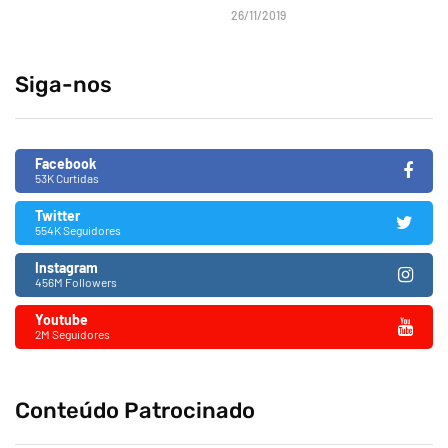
26/11/2019
Siga-nos
Facebook
53K Curtidas
Twitter
554K Seguidores
Instagram
456M Followers
Youtube
2M Seguidores
Conteúdo Patrocinado