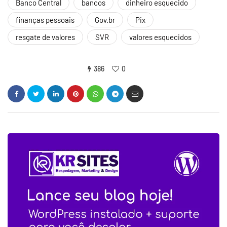
Banco Central
bancos
dinheiro esquecido
finanças pessoais
Gov.br
Pix
resgate de valores
SVR
valores esquecidos
386
0